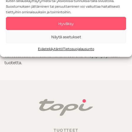
kuten selauskäyttäytymistä tai yksilöllisiä tunnuksia tällä sivustolla.
Suostumuksen jättäminen tai peruuttaminen voi vaikuttaa haitallisesti
Tammiviilu
tiettyihin ominaisuuksiin ja toimintoihin.
M1-luokitus
Hyväksy
Näytä kaikki
Kyllä
Näytä asetukset
Evästekäytäntö
Tietosuojalausunto
Valitettavasti annetuilla hakukriteereillä ei löytynyt yhtään
tuotetta.
TUOTTEET