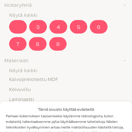
Hintaryhmä
Näytä kaikki
2
3
4
5
6
7
8
9
Materiaali
Näytä kaikki
Kalvopinnoitettu MDF
Koivuviilu
Laminaatti
Maalattu MDF
Tämä sivusto käyttää evästeitä
Parhaan kokemuksen tarjoamiseksi käytämme teknologioita, kuten
Massiivipuu
evästeitä, tallentaaksemme ja/tai käyttääksemme laitetietoja. Näiden
tekniikoiden hyväksyminen antaa meille mahdollisuuden käsitellä tietoja,
Melamiini