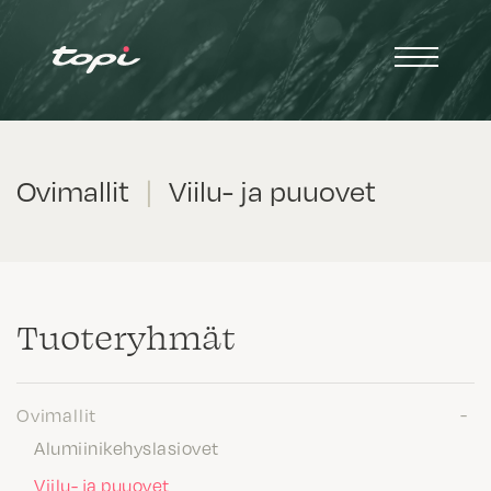
Ovimallit
|
Viilu- ja puuovet
Tuote­ryhmät
Ovimallit
Alumiinikehyslasiovet
Viilu- ja puuovet