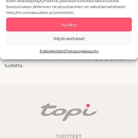
kuten selauskäyttäytymistä tai yksilöllisiä tunnuksia tällä sivustolla.
Suostumuksen jättäminen tai peruuttaminen voi vaikuttaa haitallisesti
Tammiviilu
tiettyihin ominaisuuksiin ja toimintoihin.
M1-luokitus
Hyväksy
Näytä kaikki
Kyllä
Näytä asetukset
Evästekäytäntö
Tietosuojalausunto
Valitettavasti annetuilla hakukriteereillä ei löytynyt yhtään
tuotetta.
TUOTTEET