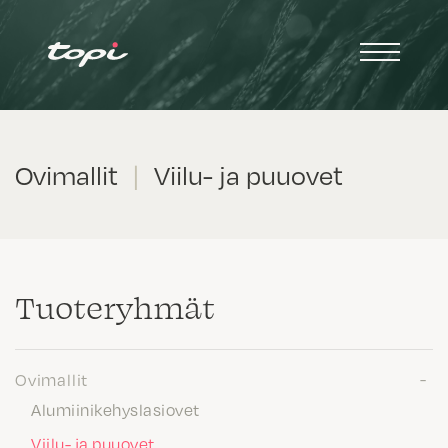
Ovimallit
|
Viilu- ja puuovet
Tuote­ryhmät
Ovimallit
Alumiinikehyslasiovet
Viilu- ja puuovet