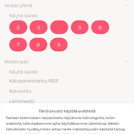
Hintaryhmä
Näytä kaikki
2
3
4
5
6
7
8
9
Materiaali
Näytä kaikki
Kalvopinnoitettu MDF
Koivuviilu
Laminaatti
Maalattu MDF
Tämä sivusto käyttää evästeitä
Parhaan kokemuksen tarjoamiseksi käytämme teknologioita, kuten
Massiivipuu
evästeitä, tallentaaksemme ja/tai käyttääksemme laitetietoja. Näiden
tekniikoiden hyväksyminen antaa meille mahdollisuuden käsitellä tietoja,
Melamiini