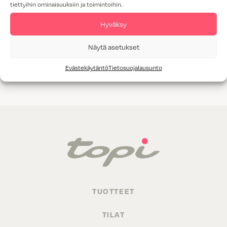
tiettyihin ominaisuuksiin ja toimintoihin.
Tammiviilu
Hyväksy
M1-luokitus
Näytä asetukset
Valitettavasti annetuilla hakukriteereillä ei löytynyt yhtään
Evästekäytäntö
Tietosuojalausunto
tuotetta.
TUOTTEET
TILAT