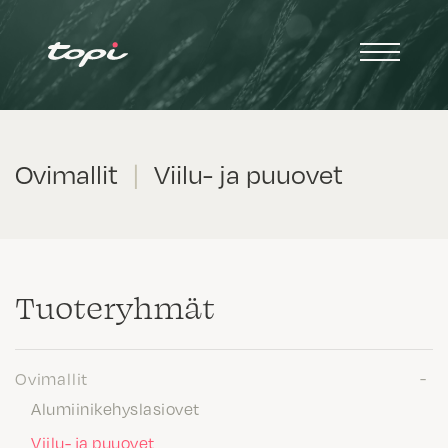
Ovimallit
|
Viilu- ja puuovet
Tuote­ryhmät
Ovimallit
Alumiinikehyslasiovet
Viilu- ja puuovet