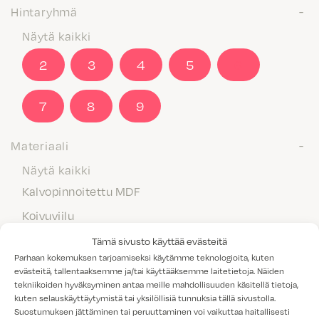
Hintaryhmä
Näytä kaikki
2
3
4
5
6
7
8
9
Materiaali
Näytä kaikki
Kalvopinnoitettu MDF
Koivuviilu
Laminaatti
Tämä sivusto käyttää evästeitä
Parhaan kokemuksen tarjoamiseksi käytämme teknologioita, kuten
Maalattu MDF
evästeitä, tallentaaksemme ja/tai käyttääksemme laitetietoja. Näiden
tekniikoiden hyväksyminen antaa meille mahdollisuuden käsitellä tietoja,
Massiivipuu
kuten selauskäyttäytymistä tai yksilöllisiä tunnuksia tällä sivustolla.
Melamiini
Suostumuksen jättäminen tai peruuttaminen voi vaikuttaa haitallisesti