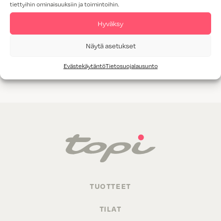
tiettyihin ominaisuuksiin ja toimintoihin.
Tammiviilu
Hyväksy
M1-luokitus
Näytä asetukset
Valitettavasti annetuilla hakukriteereillä ei löytynyt yhtään
Evästekäytäntö
Tietosuojalausunto
tuotetta.
TUOTTEET
TILAT