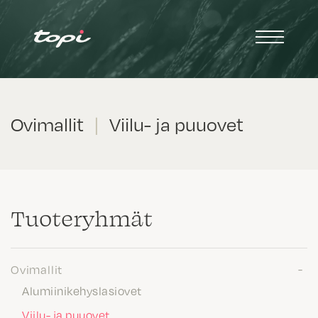
Ovimallit
|
Viilu- ja puuovet
Tuote­ryhmät
Ovimallit
Alumiinikehyslasiovet
Viilu- ja puuovet