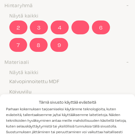
Hintaryhmä
Näytä kaikki
2
3
4
5
6
7
8
9
Materiaali
Näytä kaikki
Kalvopinnoitettu MDF
Koivuviilu
Laminaatti
Tämä sivusto käyttää evästeitä
Parhaan kokemuksen tarjoamiseksi käytämme teknologioita, kuten
Maalattu MDF
evästeitä, tallentaaksemme ja/tai käyttääksemme laitetietoja. Näiden
tekniikoiden hyväksyminen antaa meille mahdollisuuden käsitellä tietoja,
Massiivipuu
kuten selauskäyttäytymistä tai yksilöllisiä tunnuksia tällä sivustolla.
Melamiini
Suostumuksen jättäminen tai peruuttaminen voi vaikuttaa haitallisesti