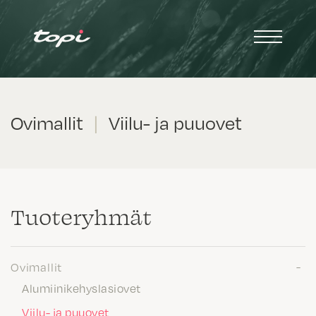
Ovimallit
|
Viilu- ja puuovet
Tuote­ryhmät
Ovimallit
Alumiinikehyslasiovet
Viilu- ja puuovet