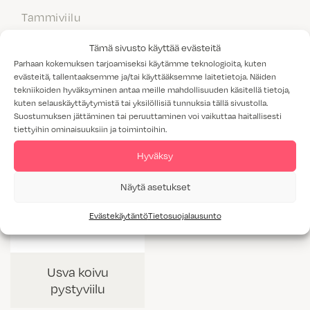
Tammiviilu
M1-luokitus
Tämä sivusto käyttää evästeitä
Parhaan kokemuksen tarjoamiseksi käytämme teknologioita, kuten
evästeitä, tallentaaksemme ja/tai käyttääksemme laitetietoja. Näiden
tekniikoiden hyväksyminen antaa meille mahdollisuuden käsitellä tietoja,
kuten selauskäyttäytymistä tai yksilöllisiä tunnuksia tällä sivustolla.
Suostumuksen jättäminen tai peruuttaminen voi vaikuttaa haitallisesti
tiettyihin ominaisuuksiin ja toimintoihin.
Hyväksy
Näytä asetukset
Evästekäytäntö
Tietosuojalausunto
Usva koivu
pystyviilu