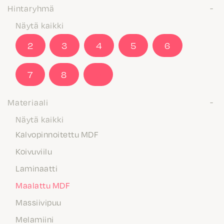
Hintaryhmä
Näytä kaikki
2
3
4
5
6
7
8
9
Materiaali
Näytä kaikki
Kalvopinnoitettu MDF
Koivuviilu
Laminaatti
Maalattu MDF
Massiivipuu
Melamiini