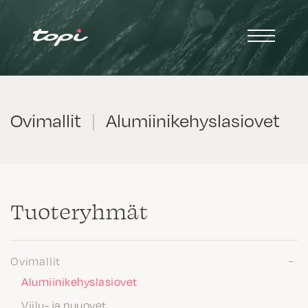
Ovimallit
|
Alumiinikehyslasiovet
Tuote­ryhmät
Ovimallit
Alumiinikehyslasiovet
Viilu- ja puuovet