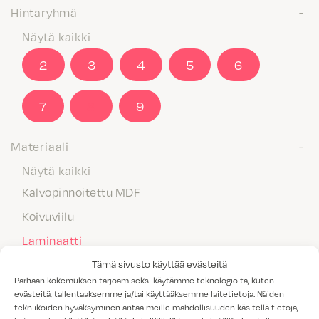
Hintaryhmä
Näytä kaikki
2
3
4
5
6
7
8
9
Materiaali
Näytä kaikki
Kalvopinnoitettu MDF
Koivuviilu
Laminaatti
Maalattu MDF
Tämä sivusto käyttää evästeitä
Parhaan kokemuksen tarjoamiseksi käytämme teknologioita, kuten
Massiivipuu
evästeitä, tallentaaksemme ja/tai käyttääksemme laitetietoja. Näiden
tekniikoiden hyväksyminen antaa meille mahdollisuuden käsitellä tietoja,
Melamiini