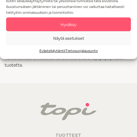
kuten selauskäyttäytymistä tai yksilöllisiä tunnuksia tällä sivustolla.
Suostumuksen jättäminen tai peruuttaminen voi vaikuttaa haitallisesti
Tammiviilu
tiettyihin ominaisuuksiin ja toimintoihin.
M1-luokitus
Hyväksy
Näytä kaikki
Kyllä
Näytä asetukset
Evästekäytäntö
Tietosuojalausunto
Valitettavasti annetuilla hakukriteereillä ei löytynyt yhtään
tuotetta.
TUOTTEET