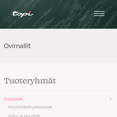
Ovimallit
Tuote­ryhmät
Ovimallit
Alumiinikehyslasiovet
Viilu- ja puuovet