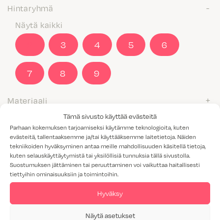
Hintaryhmä
Näytä kaikki
2
3
4
5
6
7
8
9
Materiaali
Tämä sivusto käyttää evästeitä
M1-luokitus
Parhaan kokemuksen tarjoamiseksi käytämme teknologioita, kuten
Näytä kaikki
evästeitä, tallentaaksemme ja/tai käyttääksemme laitetietoja. Näiden
tekniikoiden hyväksyminen antaa meille mahdollisuuden käsitellä tietoja,
Kyllä
kuten selauskäyttäytymistä tai yksilöllisiä tunnuksia tällä sivustolla.
Suostumuksen jättäminen tai peruuttaminen voi vaikuttaa haitallisesti
tiettyihin ominaisuuksiin ja toimintoihin.
Valitettavasti annetuilla hakukriteereillä ei löytynyt yhtään
tuotetta.
Hyväksy
Näytä asetukset