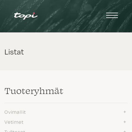
Listat
Tuote­ryhmät
Ovimallit
Vetimet
Työtasot