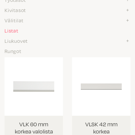
Kivitasot
Välitilat
Listat
Liukuovet
Rungot
VLK 60 mm
VLSK 42 mm
korkea valolista
korkea