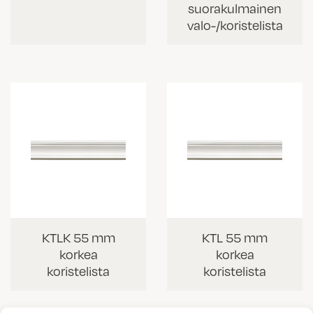
suorakulmainen
valo-/koristelista
KTLK 55 mm
KTL 55 mm
korkea
korkea
koristelista
koristelista