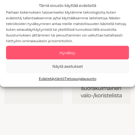
Tämä sivusto käyttää evästeitä
Parhaan kokemuksen tarjoamiseksi käytämme teknologioita, kuten
evästeitä, tallentaaksemme ja/tai käyttääksemme laitetietoja. Näiden
tekniikoiden hyväksyminen antaa meille mahdollisuuden käsitellä tietoja,
kuten selauskäyttäytymistä tai yksilöllisiä tunnuksia tällä sivustolla.
Suostumuksen jättäminen tai peruuttaminen voi vaikuttaa haitallisesti
tiettyihin ominaisuuksiin ja toimintoihin.
Hyväksy
Näytä asetukset
VL 60 mm korkea
VLS 42 mm
Evästekäytäntö
Tietosuojalausunto
valolista
korkea
suorakulmainen
valo-/koristelista