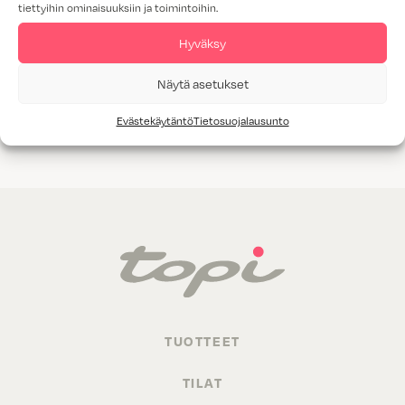
tiettyihin ominaisuuksiin ja toimintoihin.
Tammiviilu
Hyväksy
M1-luokitus
Näytä asetukset
Valitettavasti annetuilla hakukriteereillä ei löytynyt yhtään
Evästekäytäntö
Tietosuojalausunto
tuotetta.
TUOTTEET
TILAT