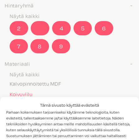
Hintaryhmä
Näytä kaikki
2
3
4
5
6
7
8
9
Materiaali
Näytä kaikki
Kalvopinnoitettu MDF
Koivuviilu
Laminaatti
Tämä sivusto käyttää evästeitä
Parhaan kokemuksen tarjoamiseksi käytämme teknologioita, kuten
Maalattu MDF
evästeitä, tallentaaksemme ja/tai käyttääksemme laitetietoja. Näiden
tekniikoiden hyväksyminen antaa meille mahdollisuuden käsitellä tietoja,
Massiivipuu
kuten selauskäyttäytymistä tai yksilöllisiä tunnuksia tällä sivustolla.
Melamiini
Suostumuksen jättäminen tai peruuttaminen voi vaikuttaa haitallisesti