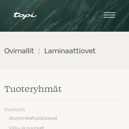
Ovimallit
|
Laminaattiovet
Tuote­ryhmät
Ovimallit
Alumiinikehyslasiovet
Viilu- ja puuovet