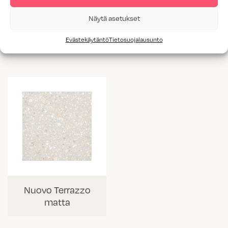
Näytä asetukset
Abu Dhabi matta
Zaha Stone
matta
Evästekäytäntö
Tietosuojalausunto
Nuovo Terrazzo
matta