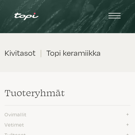
Kivitasot
|
Topi keramiikka
Tuote­ryhmät
Ovimallit
Vetimet
Työtasot