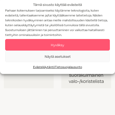
Tämä sivusto käyttää evästeitä
Parhaan kokemuksen tarjoamiseksi käytämme teknologioita, kuten
evästeitä, tallentaaksemme ja/tai käyttääksemme laitetietoja. Näiden
tekniikoiden hyväksyminen antaa meille mahdollisuuden käsitellä tietoja,
kuten selauskäyttäytymistä tai yksilöllisiä tunnuksia tällä sivustolla.
Suostumuksen jättäminen tai peruuttaminen voi vaikuttaa haitallisesti
tiettyihin ominaisuuksiin ja toimintoihin.
Hyväksy
Näytä asetukset
VL 60 mm korkea
VLS 42 mm
Evästekäytäntö
Tietosuojalausunto
valolista
korkea
suorakulmainen
valo-/koristelista