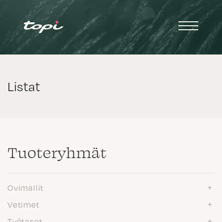
Listat
Tuote­ryhmät
Ovimallit
Vetimet
Työtasot