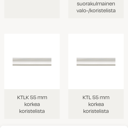
suorakulmainen
valo-/koristelista
KTLK 55 mm
KTL 55 mm
korkea
korkea
koristelista
koristelista