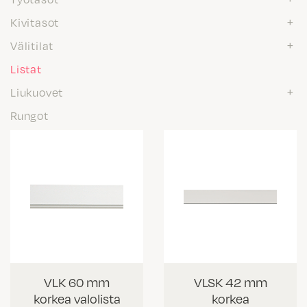
Kivitasot
Välitilat
Listat
Liukuovet
Rungot
VLK 60 mm
VLSK 42 mm
korkea valolista
korkea