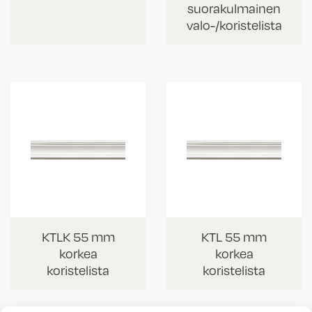
suorakulmainen
valo-/koristelista
KTLK 55 mm
KTL 55 mm
korkea
korkea
koristelista
koristelista