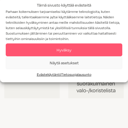
Tämä sivusto käyttää evästeitä
Parhaan kokemuksen tarjoamiseksi käytämme teknologioita, kuten
evästeitä, tallentaaksemme ja/tai käyttääksemme laitetietoja. Näiden
tekniikoiden hyväksyminen antaa meille mahdollisuuden käsitellä tietoja,
kuten selauskäyttäytymistä tai yksilöllisiä tunnuksia tällä sivustolla.
Suostumuksen jättäminen tai peruuttaminen voi vaikuttaa haitallisesti
tiettyihin ominaisuuksiin ja toimintoihin.
Hyväksy
Näytä asetukset
VL 60 mm korkea
VLS 42 mm
Evästekäytäntö
Tietosuojalausunto
valolista
korkea
suorakulmainen
valo-/koristelista