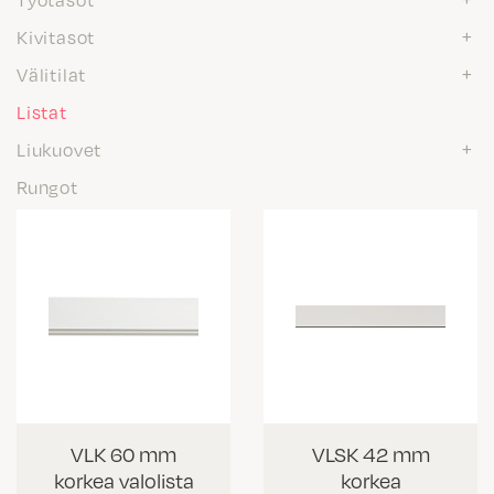
Kivitasot
Välitilat
Listat
Liukuovet
Rungot
VLK 60 mm
VLSK 42 mm
korkea valolista
korkea