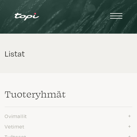
Listat
Tuote­ryhmät
Ovimallit
Vetimet
Työtasot