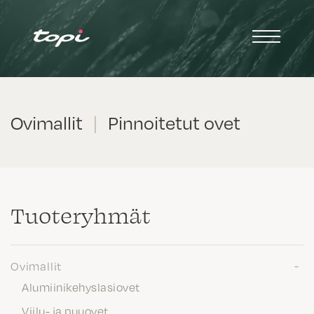
Ovimallit
|
Pinnoitetut ovet
Tuote­ryhmät
Ovimallit
Alumiinikehyslasiovet
Viilu- ja puuovet