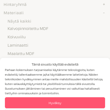
Hintaryhmä
Materiaali
Näytä kaikki
Kalvopinnoitettu MDF
Koivuviilu
Laminaatti
Maalattu MDF
Massiivipuu
Tämä sivusto käyttää evästeitä
Melamiini
Parhaan kokemuksen tarjoamiseksi käytämme teknologioita, kuten
evästeitä, tallentaaksemme ja/tai käyttääksemme laitetietoja. Näiden
Tammiviilu
tekniikoiden hyväksyminen antaa meille mahdollisuuden käsitellä tietoja,
kuten selauskäyttäytymistä tai yksilöllisiä tunnuksia tällä sivustolla.
M1-luokitus
Suostumuksen jättäminen tai peruuttaminen voi vaikuttaa haitallisesti
tiettyihin ominaisuuksiin ja toimintoihin.
Valitettavasti annetuilla hakukriteereillä ei löytynyt yhtään
Hyväksy
tuotetta.