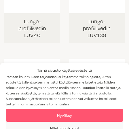
Lungo-
Lungo-
profiilivedin
profiilivedin
LUV40
LUV136
Tämä sivusto käyttää evästeitä
Parhaan kokemuksen tarjoamiseksi käytämme teknologioita, kuten
evästeitä, tallentaaksemme ja/tai käyttääksemme laitetietoja. Näiden
tekniikoiden hyväksyminen antaa meille mahdollisuuden käsitellä tietoja,
kuten selauskäyttäytymistä tai yksilöllisiä tunnuksia tällä sivustolla.
Suostumuksen jättäminen tai peruuttaminen voi vaikuttaa haitallisesti
tiettyihin ominaisuuksiin ja toimintoihin.
Hyväksy
Lungo-
Lungo-
Näytä asetukset