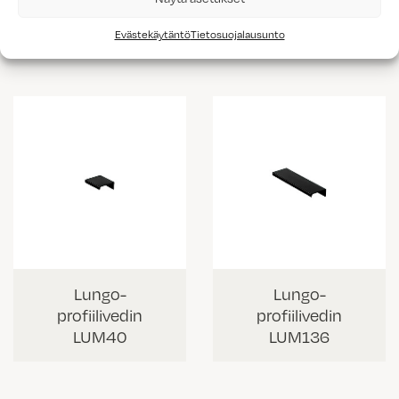
profiilivedin
profiilivedin
LUV235
LUV335
Evästekäytäntö
Tietosuojalausunto
Lungo-
Lungo-
profiilivedin
profiilivedin
LUM40
LUM136