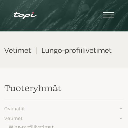
Vetimet
|
Lungo-profiilivetimet
Tuote­ryhmät
Ovimallit
Vetimet
Wing-profiilivetimet