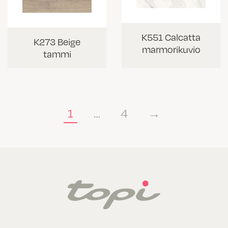
K551 Calcatta
K273 Beige
marmorikuvio
tammi
1
…
4
→