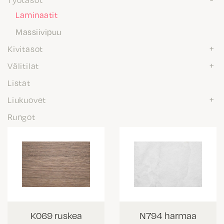
Laminaatit
Massiivipuu
Kivitasot
Välitilat
Listat
Liukuovet
Rungot
K069 ruskea
N794 harmaa