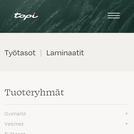
Työtasot
|
Laminaatit
Tuote­ryhmät
Ovimallit
Vetimet
Työtasot