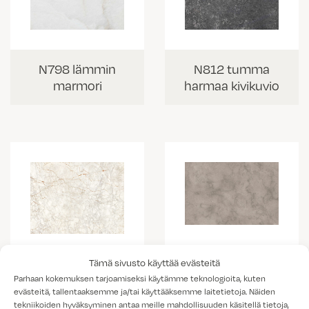
N798 lämmin
N812 tumma
marmori
harmaa kivikuvio
K538 vaalea
Tämä sivusto käyttää evästeitä
K703 Portobello
kallio
Parhaan kokemuksen tarjoamiseksi käytämme teknologioita, kuten
marmorikuvio
evästeitä, tallentaaksemme ja/tai käyttääksemme laitetietoja. Näiden
tekniikoiden hyväksyminen antaa meille mahdollisuuden käsitellä tietoja,