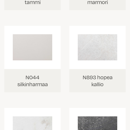
tammi
marmori
N044
N893 hopea
silkinharmaa
kallio