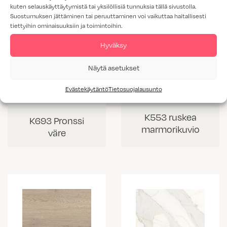
kuten selauskäyttäytymistä tai yksilöllisiä tunnuksia tällä sivustolla.
Suostumuksen jättäminen tai peruuttaminen voi vaikuttaa haitallisesti
tiettyihin ominaisuuksiin ja toimintoihin.
Hyväksy
Näytä asetukset
Evästekäytäntö
Tietosuojalausunto
K553 ruskea
K693 Pronssi
marmorikuvio
väre