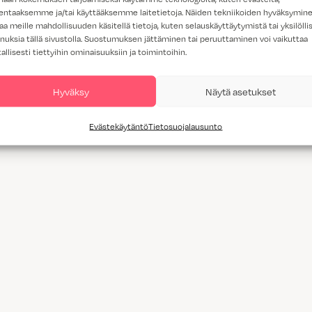
lentaaksemme ja/tai käyttääksemme laitetietoja. Näiden tekniikoiden hyväksymin
aa meille mahdollisuuden käsitellä tietoja, kuten selauskäyttäytymistä tai yksilöllis
nuksia tällä sivustolla. Suostumuksen jättäminen tai peruuttaminen voi vaikuttaa
tallisesti tiettyihin ominaisuuksiin ja toimintoihin.
Hyväksy
Näytä asetukset
Evästekäytäntö
Tietosuojalausunto