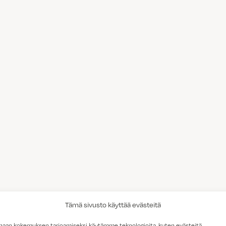
Tämä sivusto käyttää evästeitä
haan kokemuksen tarjoamiseksi käytämme teknologioita, kuten evästeitä,