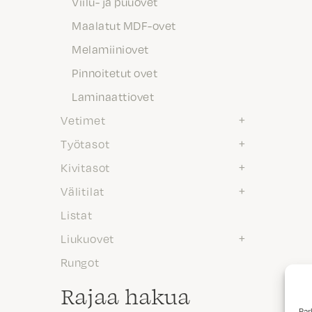
Viilu- ja puuovet
Maalatut MDF-ovet
Melamiiniovet
Pinnoitetut ovet
Laminaattiovet
Vetimet
Työtasot
Kivitasot
Välitilat
Listat
Liukuovet
Rungot
Rajaa hakua
Par