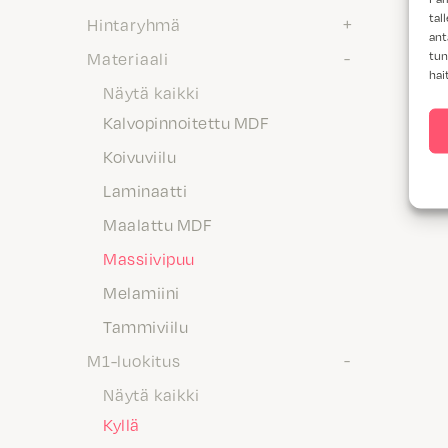
tal
Hintaryhmä
ant
tun
Materiaali
hai
Näytä kaikki
Kalvopinnoitettu MDF
Koivuviilu
Laminaatti
Maalattu MDF
Massiivipuu
Melamiini
Tammiviilu
M1-luokitus
Näytä kaikki
Kyllä