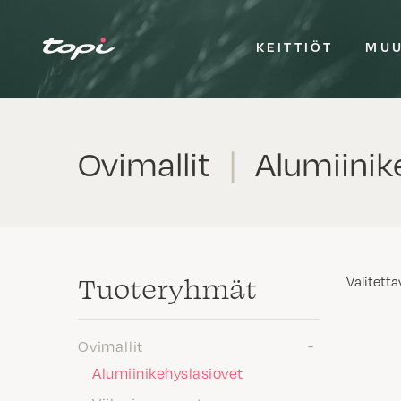
KEITTIÖT
MUU
Ovimallit
|
Alumiinike
Tuote­ryhmät
Valitetta
Ovimallit
Alumiinikehyslasiovet