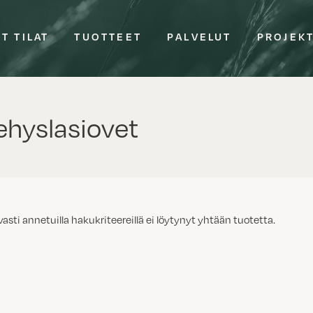
T TILAT
TUOTTEET
PALVELUT
PROJEK
hyslasiovet
vasti annetuilla hakukriteereillä ei löytynyt yhtään tuotetta.