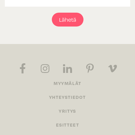
Lähetä
MYYMÄLÄT
YHTEYSTIEDOT
YRITYS
ESITTEET