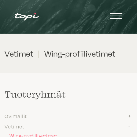
Vetimet
|
Wing-profiilivetimet
Tuote­ryhmät
Ovimallit
Vetimet
Wing-profiilivetimet