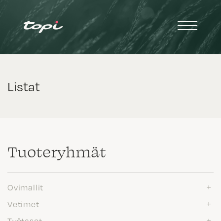
Listat
Tuote­ryhmät
Ovimallit
Vetimet
Työtasot