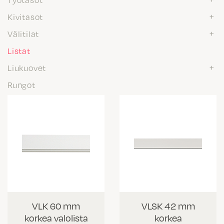
Kivitasot
Välitilat
Listat
Liukuovet
Rungot
VLK 60 mm
VLSK 42 mm
korkea valolista
korkea