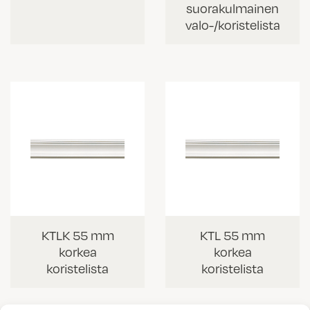
suorakulmainen
valo-/koristelista
KTLK 55 mm
KTL 55 mm
korkea
korkea
koristelista
koristelista