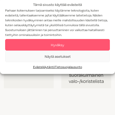
Tämä sivusto käyttää evästeitä
Parhaan kokemuksen tarjoamiseksi käytämme teknologioita, kuten
evästeitä, tallentaaksemme ja/tai käyttääksemme laitetietoja. Näiden
tekniikoiden hyväksyminen antaa meille mahdollisuuden käsitellä tietoja,
kuten selauskäyttäytymistä tai yksilöllisiä tunnuksia tällä sivustolla.
Suostumuksen jättäminen tai peruuttaminen voi vaikuttaa haitallisesti
tiettyihin ominaisuuksiin ja toimintoihin.
Hyväksy
Näytä asetukset
VL 60 mm korkea
VLS 42 mm
Evästekäytäntö
Tietosuojalausunto
valolista
korkea
suorakulmainen
valo-/koristelista