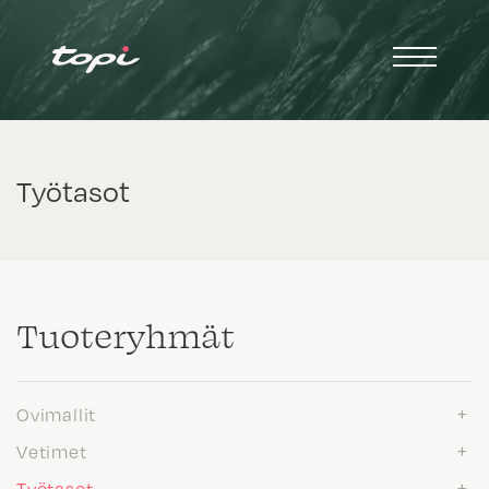
Työtasot
Tuote­ryhmät
Ovimallit
Vetimet
Työtasot