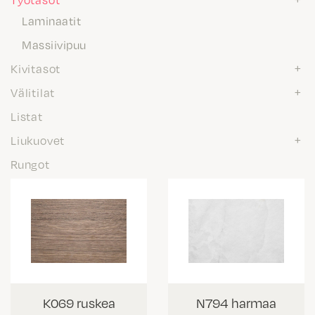
Laminaatit
Massiivipuu
Kivitasot
Välitilat
Listat
Liukuovet
Rungot
K069 ruskea
N794 harmaa