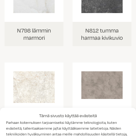
N798 lämmin
N812 tumma
marmori
harmaa kivikuvio
K538 vaalea
Tämä sivusto käyttää evästeitä
K703 Portobello
kallio
Parhaan kokemuksen tarjoamiseksi käytämme teknologioita, kuten
marmorikuvio
evästeitä, tallentaaksemme ja/tai käyttääksemme laitetietoja. Näiden
tekniikoiden hyväksyminen antaa meille mahdollisuuden käsitellä tietoja,