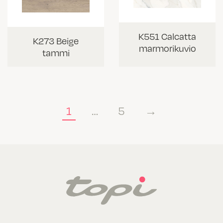
K551 Calcatta
K273 Beige
marmorikuvio
tammi
1
…
5
→