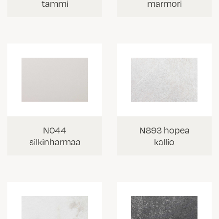
tammi
marmori
N044
N893 hopea
silkinharmaa
kallio