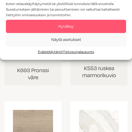
kuten selauskäyttäytymistä tai yksilöllisiä tunnuksia tällä sivustolla.
Suostumuksen jättäminen tai peruuttaminen voi vaikuttaa haitallisesti
tiettyihin ominaisuuksiin ja toimintoihin.
Hyväksy
Näytä asetukset
Evästekäytäntö
Tietosuojalausunto
K553 ruskea
K693 Pronssi
marmorikuvio
väre