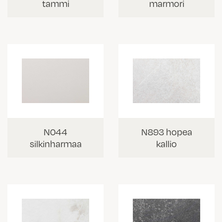
tammi
marmori
N044
N893 hopea
silkinharmaa
kallio