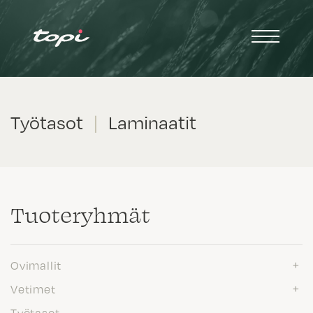
Työtasot
|
Laminaatit
Tuote­ryhmät
Ovimallit
Vetimet
Työtasot