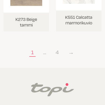
K551 Calcatta
K273 Beige
marmorikuvio
tammi
1
…
4
→