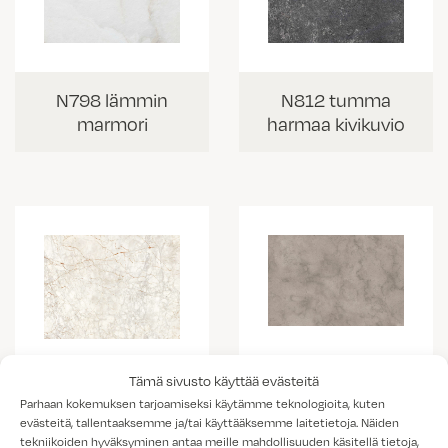
N798 lämmin
N812 tumma
marmori
harmaa kivikuvio
K538 vaalea
Tämä sivusto käyttää evästeitä
K703 Portobello
kallio
Parhaan kokemuksen tarjoamiseksi käytämme teknologioita, kuten
marmorikuvio
evästeitä, tallentaaksemme ja/tai käyttääksemme laitetietoja. Näiden
tekniikoiden hyväksyminen antaa meille mahdollisuuden käsitellä tietoja,