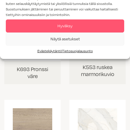
kuten selauskäyttäytymistä tai yksilöllisiä tunnuksia tällä sivustolla.
Suostumuksen jättäminen tai peruuttaminen voi vaikuttaa haitallisesti
tiettyihin ominaisuuksiin ja toimintoihin.
Hyväksy
Näytä asetukset
Evästekäytäntö
Tietosuojalausunto
K553 ruskea
K693 Pronssi
marmorikuvio
väre