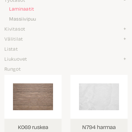
Laminaatit
Massiivipuu
Kivitasot
Välitilat
Listat
Liukuovet
Rungot
K069 ruskea
N794 harmaa