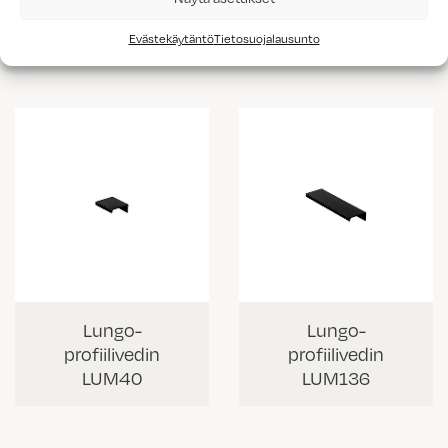
profiilivedin
profiilivedin
LUV235
LUV335
Evästekäytäntö
Tietosuojalausunto
Lungo-
Lungo-
profiilivedin
profiilivedin
LUM40
LUM136