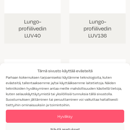
Lungo-
Lungo-
profiilivedin
profiilivedin
LUV40
LUV136
Tämä sivusto käyttää evästeitä
Parhaan kokemuksen tarjoamiseksi käytämme teknologioita, kuten
evästeitä, tallentaaksemme ja/tai käyttääksemme laitetietoja. Näiden
tekniikoiden hyväksyminen antaa meille mahdollisuuden käsitellä tietoja,
kuten selauskäyttäytymistä tai yksilöllisiä tunnuksia tällä sivustolla.
Suostumuksen jättäminen tai peruuttaminen voi vaikuttaa haitallisesti
tiettyihin ominaisuuksiin ja toimintoihin.
Hyväksy
Lungo-
Lungo-
Näytä asetukset