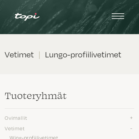
Vetimet
|
Lungo-profiilivetimet
Tuote­ryhmät
Ovimallit
Vetimet
Wing-profiilivetimet