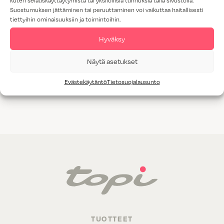
kuten selauskäyttäytymistä tai yksilöllisiä tunnuksia tällä sivustolla.
Suostumuksen jättäminen tai peruuttaminen voi vaikuttaa haitallisesti
tiettyihin ominaisuuksiin ja toimintoihin.
Hyväksy
Vedin 113
Näytä asetukset
Evästekäytäntö
Tietosuojalausunto
TUOTTEET