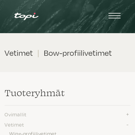
Vetimet
|
Bow-profiilivetimet
Tuote­ryhmät
Ovimallit
Vetimet
Wing-profiilivetimet