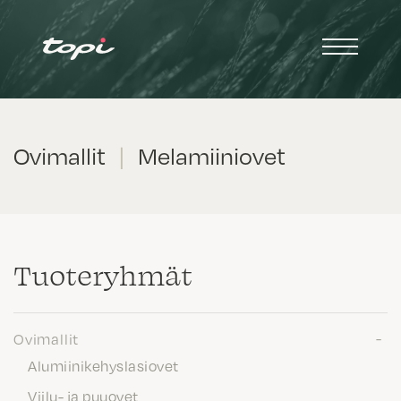
Ovimallit
|
Melamiiniovet
Tuote­ryhmät
Ovimallit
Alumiinikehyslasiovet
Viilu- ja puuovet