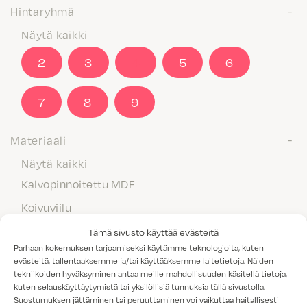
Hintaryhmä
Näytä kaikki
2
3
4
5
6
7
8
9
Materiaali
Näytä kaikki
Kalvopinnoitettu MDF
Koivuviilu
Laminaatti
Tämä sivusto käyttää evästeitä
Parhaan kokemuksen tarjoamiseksi käytämme teknologioita, kuten
Maalattu MDF
evästeitä, tallentaaksemme ja/tai käyttääksemme laitetietoja. Näiden
tekniikoiden hyväksyminen antaa meille mahdollisuuden käsitellä tietoja,
Massiivipuu
kuten selauskäyttäytymistä tai yksilöllisiä tunnuksia tällä sivustolla.
Melamiini
Suostumuksen jättäminen tai peruuttaminen voi vaikuttaa haitallisesti