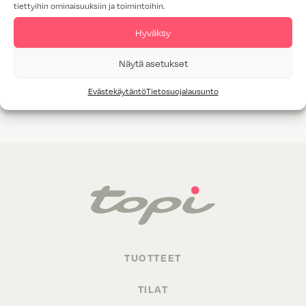
tiettyihin ominaisuuksiin ja toimintoihin.
Tammiviilu
Hyväksy
M1-luokitus
Näytä asetukset
Valitettavasti annetuilla hakukriteereillä ei löytynyt yhtään
Evästekäytäntö
Tietosuojalausunto
tuotetta.
TUOTTEET
TILAT