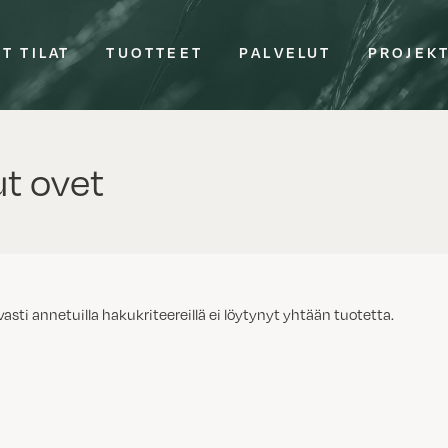
T TILAT
TUOTTEET
PALVELUT
PROJEK
t ovet
vasti annetuilla hakukriteereillä ei löytynyt yhtään tuotetta.