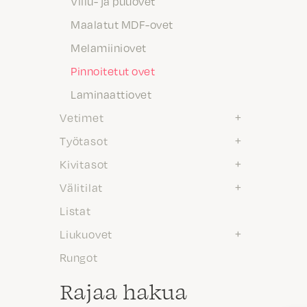
Viilu- ja puuovet
Maalatut MDF-ovet
Melamiiniovet
Pinnoitetut ovet
Laminaattiovet
Vetimet
Työtasot
Kivitasot
Välitilat
Listat
Liukuovet
Rungot
Rajaa hakua