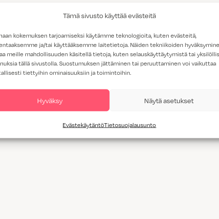
Tämä sivusto käyttää evästeitä
haan kokemuksen tarjoamiseksi käytämme teknologioita, kuten evästeitä,
lentaaksemme ja/tai käyttääksemme laitetietoja. Näiden tekniikoiden hyväksymin
aa meille mahdollisuuden käsitellä tietoja, kuten selauskäyttäytymistä tai yksilöllis
nuksia tällä sivustolla. Suostumuksen jättäminen tai peruuttaminen voi vaikuttaa
tallisesti tiettyihin ominaisuuksiin ja toimintoihin.
Hyväksy
Näytä asetukset
Evästekäytäntö
Tietosuojalausunto