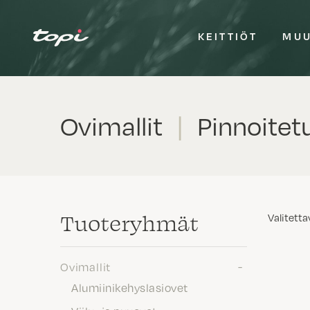
KEITTIÖT
MUU
Ovimallit
|
Pinnoitetu
Tuote­ryhmät
Valitetta
Ovimallit
Alumiinikehyslasiovet