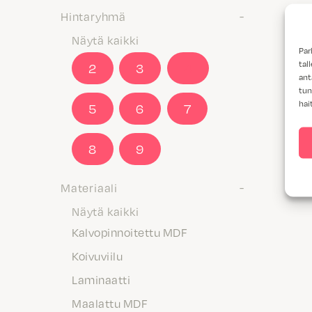
Hintaryhmä
Näytä kaikki
Par
tal
2
3
4
ant
tun
hai
5
6
7
8
9
Materiaali
Näytä kaikki
Kalvopinnoitettu MDF
Koivuviilu
Laminaatti
Maalattu MDF