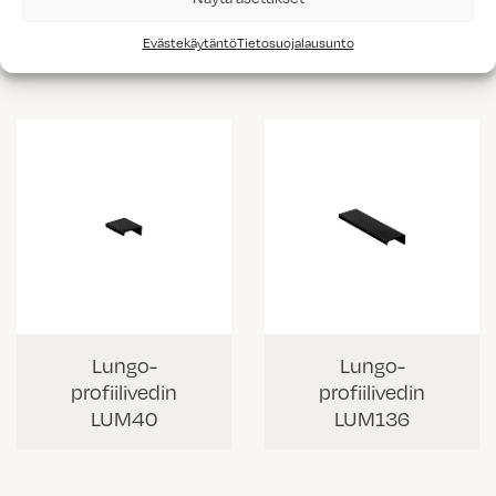
profiilivedin
profiilivedin
LUV235
LUV335
Evästekäytäntö
Tietosuojalausunto
Lungo-
Lungo-
profiilivedin
profiilivedin
LUM40
LUM136