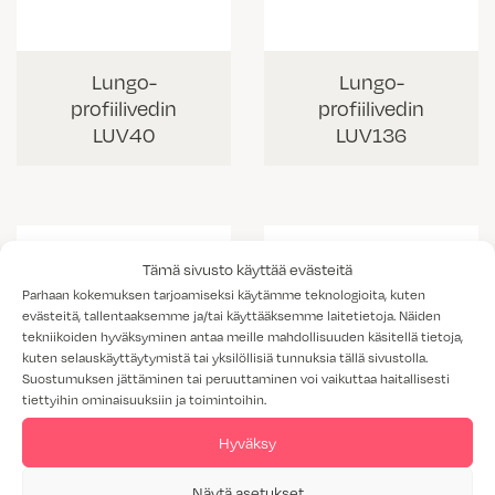
Lungo-
Lungo-
profiilivedin
profiilivedin
LUV40
LUV136
Tämä sivusto käyttää evästeitä
Parhaan kokemuksen tarjoamiseksi käytämme teknologioita, kuten
evästeitä, tallentaaksemme ja/tai käyttääksemme laitetietoja. Näiden
tekniikoiden hyväksyminen antaa meille mahdollisuuden käsitellä tietoja,
kuten selauskäyttäytymistä tai yksilöllisiä tunnuksia tällä sivustolla.
Suostumuksen jättäminen tai peruuttaminen voi vaikuttaa haitallisesti
tiettyihin ominaisuuksiin ja toimintoihin.
Hyväksy
Lungo-
Lungo-
Näytä asetukset