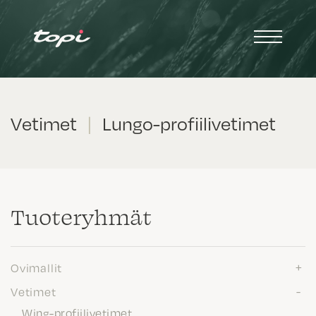
Vetimet
|
Lungo-profiilivetimet
Tuote­ryhmät
Ovimallit
Vetimet
Wing-profiilivetimet