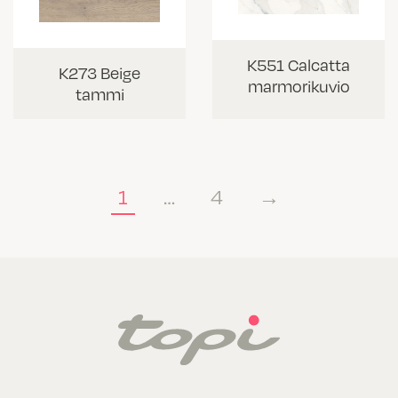
K551 Calcatta
K273 Beige
marmorikuvio
tammi
1
…
4
→