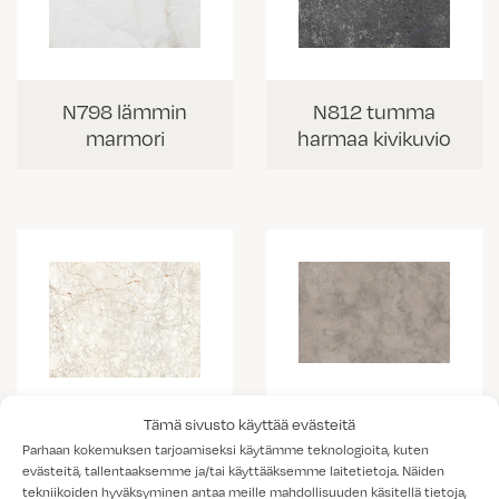
N798 lämmin
N812 tumma
marmori
harmaa kivikuvio
Tämä sivusto käyttää evästeitä
K538 vaalea
K703 Portobello
Parhaan kokemuksen tarjoamiseksi käytämme teknologioita, kuten
kallio
marmorikuvio
evästeitä, tallentaaksemme ja/tai käyttääksemme laitetietoja. Näiden
tekniikoiden hyväksyminen antaa meille mahdollisuuden käsitellä tietoja,