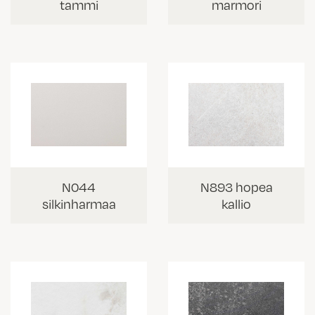
tammi
marmori
N044
N893 hopea
silkinharmaa
kallio