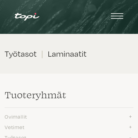
Työtasot
|
Laminaatit
Tuote­ryhmät
Ovimallit
Vetimet
Työtasot