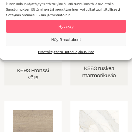
kuten selauskäyttäytymistä tai yksilöllisiä tunnuksia tällä sivustolla.
Suostumuksen jättäminen tai peruuttaminen voi vaikuttaa haitallisesti
tiettyihin ominaisuuksiin ja toimintoihin.
Hyväksy
Näytä asetukset
Evästekäytäntö
Tietosuojalausunto
K553 ruskea
K693 Pronssi
marmorikuvio
väre