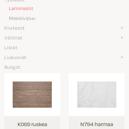
Laminaatit
Massiivipuu
Kivitasot
Välitilat
Listat
Liukuovet
Rungot
K069 ruskea
N794 harmaa