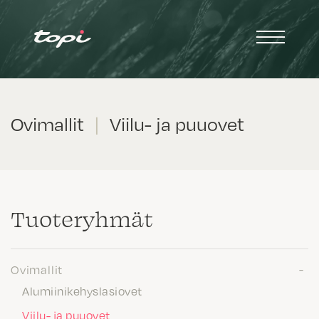
Ovimallit
|
Viilu- ja puuovet
Tuote­ryhmät
Ovimallit
Alumiinikehyslasiovet
Viilu- ja puuovet