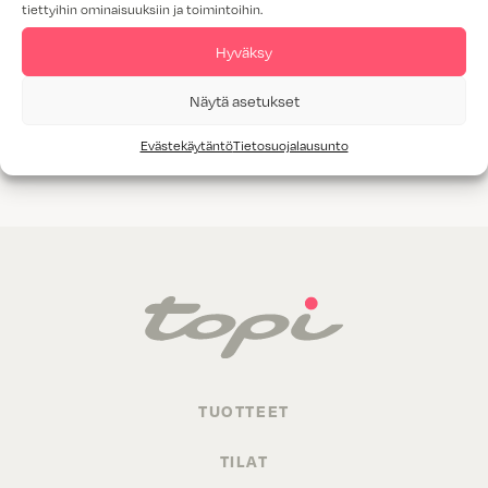
tiettyihin ominaisuuksiin ja toimintoihin.
Tammiviilu
Hyväksy
M1-luokitus
Näytä asetukset
Valitettavasti annetuilla hakukriteereillä ei löytynyt yhtään
Evästekäytäntö
Tietosuojalausunto
tuotetta.
TUOTTEET
TILAT