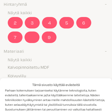
Hintaryhmä
Näytä kaikki
2
3
4
5
6
7
8
9
Materiaali
Näytä kaikki
Kalvopinnoitettu MDF
Koivuviilu
Laminaatti
Tämä sivusto käyttää evästeitä
Parhaan kokemuksen tarjoamiseksi käytämme teknologioita, kuten
Maalattu MDF
evästeitä, tallentaaksemme ja/tai käyttääksemme laitetietoja. Näiden
tekniikoiden hyväksyminen antaa meille mahdollisuuden käsitellä tietoja,
Massiivipuu
kuten selauskäyttäytymistä tai yksilöllisiä tunnuksia tällä sivustolla.
Melamiini
Suostumuksen jättäminen tai peruuttaminen voi vaikuttaa haitallisesti