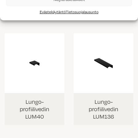
profiilivedin
profiilivedin
LUV235
LUV335
Evästekäytäntö
Tietosuojalausunto
Lungo-
Lungo-
profiilivedin
profiilivedin
LUM40
LUM136