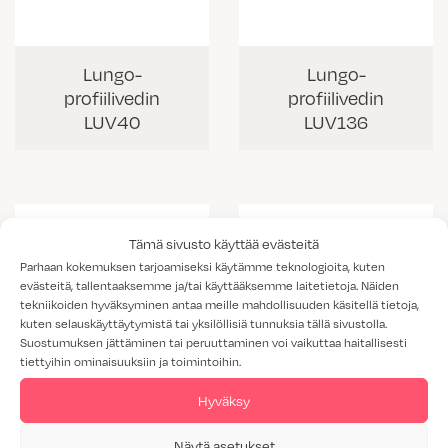
Lungo-
Lungo-
profiilivedin
profiilivedin
LUV40
LUV136
Tämä sivusto käyttää evästeitä
Parhaan kokemuksen tarjoamiseksi käytämme teknologioita, kuten
evästeitä, tallentaaksemme ja/tai käyttääksemme laitetietoja. Näiden
tekniikoiden hyväksyminen antaa meille mahdollisuuden käsitellä tietoja,
kuten selauskäyttäytymistä tai yksilöllisiä tunnuksia tällä sivustolla.
Suostumuksen jättäminen tai peruuttaminen voi vaikuttaa haitallisesti
tiettyihin ominaisuuksiin ja toimintoihin.
Hyväksy
Lungo-
Lungo-
Näytä asetukset