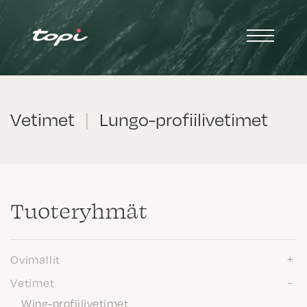
Vetimet
|
Lungo-profiilivetimet
Tuote­ryhmät
Ovimallit
Vetimet
Wing-profiilivetimet