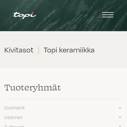
Kivitasot
|
Topi keramiikka
Tuote­ryhmät
Ovimallit
Vetimet
Työtasot