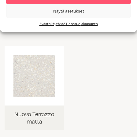
Näytä asetukset
Abu Dhabi matta
Zaha Stone
matta
Evästekäytäntö
Tietosuojalausunto
Nuovo Terrazzo
matta