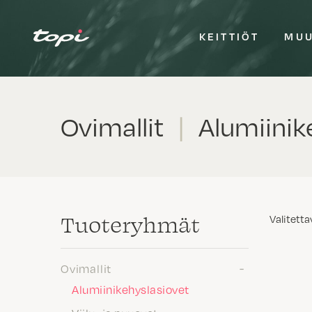
KEITTIÖT
MUU
Ovimallit
|
Alumiinike
Tuote­ryhmät
Valitetta
Ovimallit
Alumiinikehyslasiovet