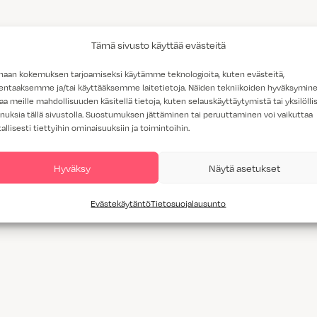
Tämä sivusto käyttää evästeitä
haan kokemuksen tarjoamiseksi käytämme teknologioita, kuten evästeitä,
lentaaksemme ja/tai käyttääksemme laitetietoja. Näiden tekniikoiden hyväksymin
aa meille mahdollisuuden käsitellä tietoja, kuten selauskäyttäytymistä tai yksilöllis
nuksia tällä sivustolla. Suostumuksen jättäminen tai peruuttaminen voi vaikuttaa
tallisesti tiettyihin ominaisuuksiin ja toimintoihin.
Hyväksy
Näytä asetukset
Evästekäytäntö
Tietosuojalausunto