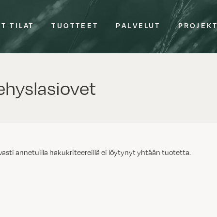
T TILAT
TUOTTEET
PALVELUT
PROJEK
hyslasiovet
vasti annetuilla hakukriteereillä ei löytynyt yhtään tuotetta.