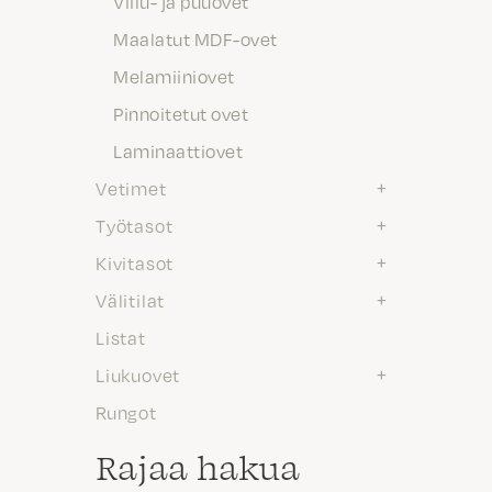
Viilu- ja puuovet
Maalatut MDF-ovet
Melamiiniovet
Pinnoitetut ovet
Laminaattiovet
Vetimet
Työtasot
Kivitasot
Välitilat
Listat
Liukuovet
Rungot
Rajaa hakua