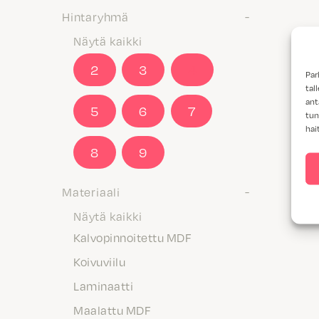
Hintaryhmä
Näytä kaikki
2
3
4
Par
tal
ant
5
6
7
tun
hai
8
9
Materiaali
Näytä kaikki
Kalvopinnoitettu MDF
Koivuviilu
Laminaatti
Maalattu MDF