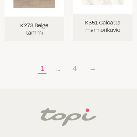
K551 Calcatta
K273 Beige
marmorikuvio
tammi
1
…
4
→