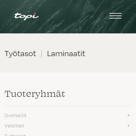
Työtasot
|
Laminaatit
Tuote­ryhmät
Ovimallit
Vetimet
Työtasot