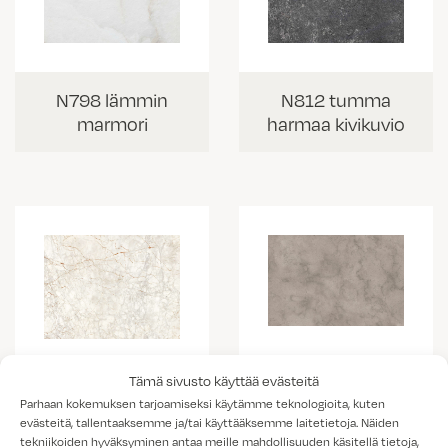
N798 lämmin
N812 tumma
marmori
harmaa kivikuvio
K538 vaalea
Tämä sivusto käyttää evästeitä
K703 Portobello
kallio
Parhaan kokemuksen tarjoamiseksi käytämme teknologioita, kuten
marmorikuvio
evästeitä, tallentaaksemme ja/tai käyttääksemme laitetietoja. Näiden
tekniikoiden hyväksyminen antaa meille mahdollisuuden käsitellä tietoja,