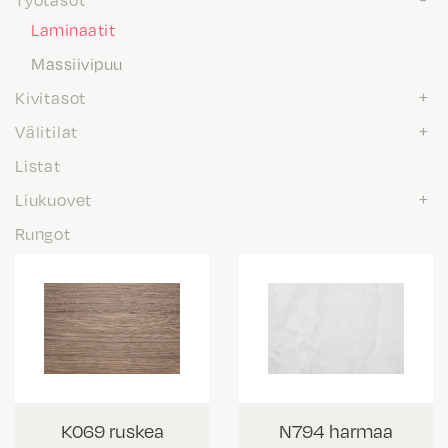
Laminaatit
Massiivipuu
Kivitasot
Välitilat
Listat
Liukuovet
Rungot
K069 ruskea
N794 harmaa