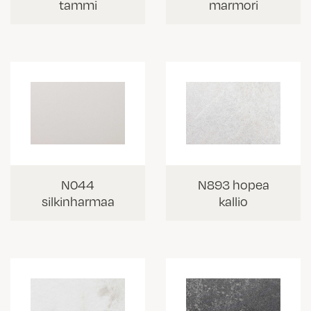
tammi
marmori
N044
N893 hopea
silkinharmaa
kallio