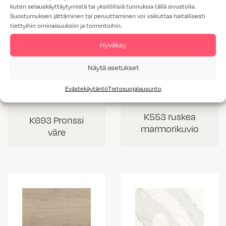
kuten selauskäyttäytymistä tai yksilöllisiä tunnuksia tällä sivustolla.
Suostumuksen jättäminen tai peruuttaminen voi vaikuttaa haitallisesti
tiettyihin ominaisuuksiin ja toimintoihin.
Hyväksy
Näytä asetukset
Evästekäytäntö
Tietosuojalausunto
K553 ruskea
K693 Pronssi
marmorikuvio
väre