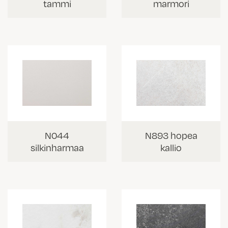
tammi
marmori
N044
N893 hopea
silkinharmaa
kallio