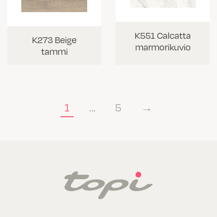
K551 Calcatta
K273 Beige
marmorikuvio
tammi
1
…
5
→