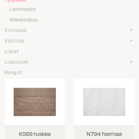
Laminaatit
Massiivipuu
Kivitasot
Välitilat
Listat
Liukuovet
Rungot
K069 ruskea
N794 harmaa