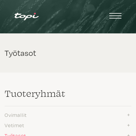
Työtasot
Tuote­ryhmät
Ovimallit
Vetimet
Työtasot