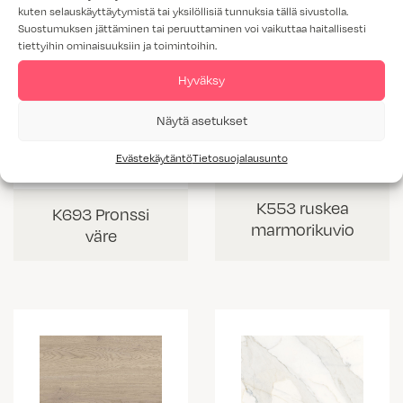
kuten selauskäyttäytymistä tai yksilöllisiä tunnuksia tällä sivustolla.
Suostumuksen jättäminen tai peruuttaminen voi vaikuttaa haitallisesti
tiettyihin ominaisuuksiin ja toimintoihin.
Hyväksy
Näytä asetukset
Evästekäytäntö
Tietosuojalausunto
K553 ruskea
K693 Pronssi
marmorikuvio
väre