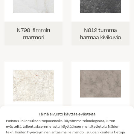
N798 lämmin
N812 tumma
marmori
harmaa kivikuvio
Tämä sivusto käyttää evästeitä
K538 vaalea
K703 Portobello
Parhaan kokemuksen tarjoamiseksi käytämme teknologioita, kuten
kallio
marmorikuvio
evästeitä, tallentaaksemme ja/tai käyttääksemme laitetietoja. Näiden
tekniikoiden hyväksyminen antaa meille mahdollisuuden käsitellä tietoja,