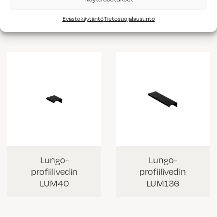
profiilivedin
profiilivedin
LUV235
LUV335
Evästekäytäntö
Tietosuojalausunto
Lungo-
Lungo-
profiilivedin
profiilivedin
LUM40
LUM136