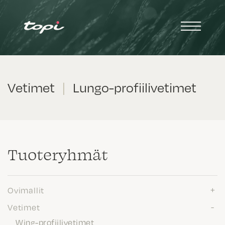
Vetimet
|
Lungo-profiilivetimet
Tuote­ryhmät
Ovimallit
Vetimet
Wing-profiilivetimet