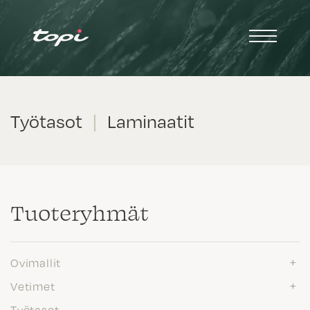
Työtasot
|
Laminaatit
Tuote­ryhmät
Ovimallit
Vetimet
Työtasot