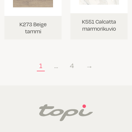
K551 Calcatta
K273 Beige
marmorikuvio
tammi
1
…
4
→