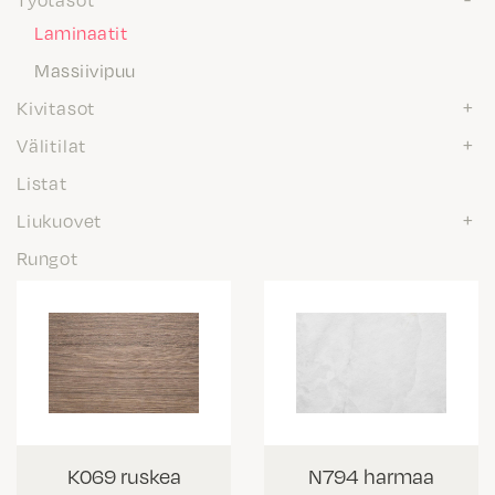
Laminaatit
Massiivipuu
Kivitasot
Välitilat
Listat
Liukuovet
Rungot
K069 ruskea
N794 harmaa