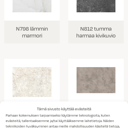
N798 lämmin
N812 tumma
marmori
harmaa kivikuvio
K538 vaalea
Tämä sivusto käyttää evästeitä
K703 Portobello
kallio
Parhaan kokemuksen tarjoamiseksi käytämme teknologioita, kuten
marmorikuvio
evästeitä, tallentaaksemme ja/tai käyttääksemme laitetietoja. Näiden
tekniikoiden hyväksyminen antaa meille mahdollisuuden käsitellä tietoja,