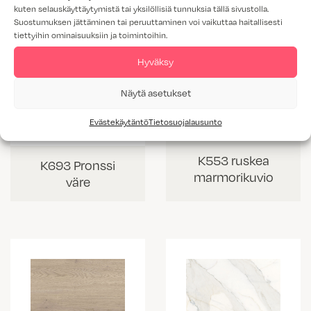
kuten selauskäyttäytymistä tai yksilöllisiä tunnuksia tällä sivustolla.
Suostumuksen jättäminen tai peruuttaminen voi vaikuttaa haitallisesti
tiettyihin ominaisuuksiin ja toimintoihin.
Hyväksy
Näytä asetukset
Evästekäytäntö
Tietosuojalausunto
K553 ruskea
K693 Pronssi
marmorikuvio
väre