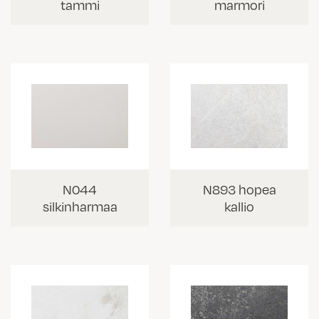
tammi
marmori
N044
N893 hopea
silkinharmaa
kallio