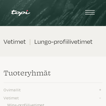
Vetimet
|
Lungo-profiilivetimet
Tuote­ryhmät
Ovimallit
Vetimet
Wing-profiilivetimet