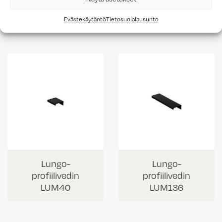
profiilivedin
profiilivedin
LUV235
LUV335
Evästekäytäntö
Tietosuojalausunto
Lungo-
Lungo-
profiilivedin
profiilivedin
LUM40
LUM136