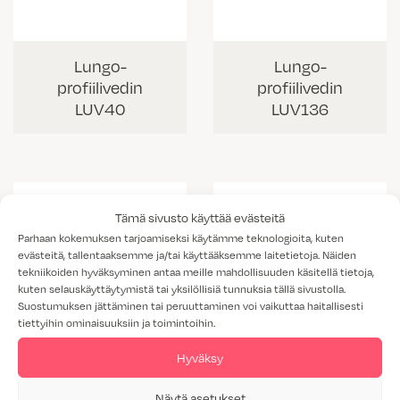
Lungo-
Lungo-
profiilivedin
profiilivedin
LUV40
LUV136
Tämä sivusto käyttää evästeitä
Parhaan kokemuksen tarjoamiseksi käytämme teknologioita, kuten
evästeitä, tallentaaksemme ja/tai käyttääksemme laitetietoja. Näiden
tekniikoiden hyväksyminen antaa meille mahdollisuuden käsitellä tietoja,
kuten selauskäyttäytymistä tai yksilöllisiä tunnuksia tällä sivustolla.
Suostumuksen jättäminen tai peruuttaminen voi vaikuttaa haitallisesti
tiettyihin ominaisuuksiin ja toimintoihin.
Hyväksy
Lungo-
Lungo-
Näytä asetukset