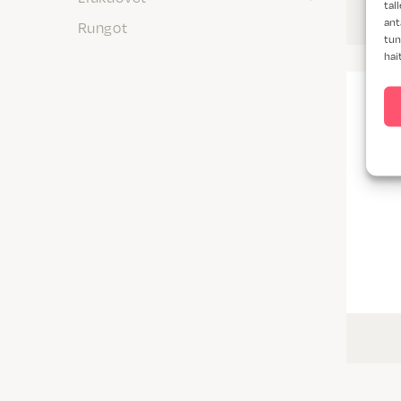
tal
ant
Rungot
tun
hai