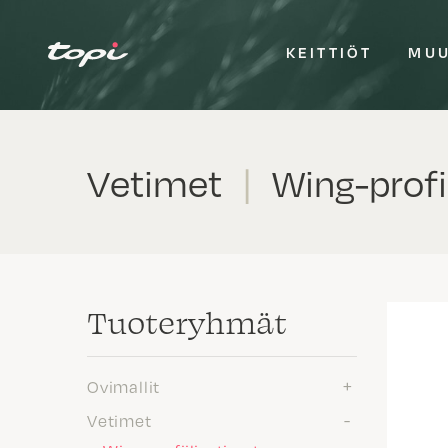
KEITTIÖT
MUU
Vetimet
|
Wing-profii
Tuote­ryhmät
Ovimallit
Vetimet