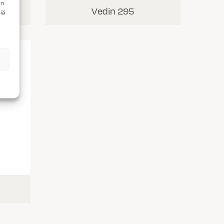
en
Vedin 295
iä