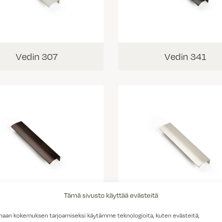
Vedin 307
Vedin 341
Tämä sivusto käyttää evästeitä
Vedin 342
Vedin 343
haan kokemuksen tarjoamiseksi käytämme teknologioita, kuten evästeitä,