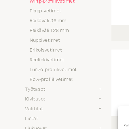
Wing-profiilivetimet
Flapp-vetimet
Reikäväli 96 mm
Reikäväli 128 mm
Nuppivetimet
Erikoisvetimet
Reelinkivetimet
Lungo-profiilivetimet
Bow-profiilivetimet
Työtasot
Kivitasot
Välitilat
Listat
Par
Liukuovet