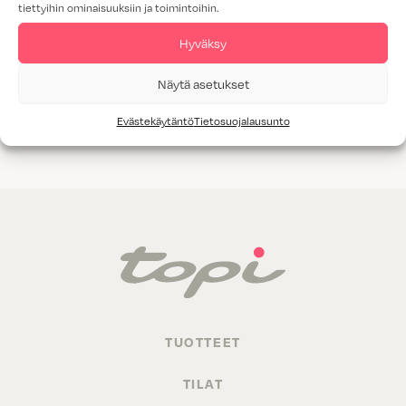
tiettyihin ominaisuuksiin ja toimintoihin.
Tammiviilu
Hyväksy
M1-luokitus
Näytä asetukset
Valitettavasti annetuilla hakukriteereillä ei löytynyt yhtään
Evästekäytäntö
Tietosuojalausunto
tuotetta.
TUOTTEET
TILAT