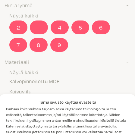
Hintaryhmä
Näytä kaikki
2
3
4
5
6
7
8
9
Materiaali
Näytä kaikki
Kalvopinnoitettu MDF
Koivuviilu
Laminaatti
Tämä sivusto käyttää evästeitä
Parhaan kokemuksen tarjoamiseksi käytämme teknologioita, kuten
Maalattu MDF
evästeitä, tallentaaksemme ja/tai käyttääksemme laitetietoja. Näiden
tekniikoiden hyväksyminen antaa meille mahdollisuuden käsitellä tietoja,
Massiivipuu
kuten selauskäyttäytymistä tai yksilöllisiä tunnuksia tällä sivustolla.
Melamiini
Suostumuksen jättäminen tai peruuttaminen voi vaikuttaa haitallisesti