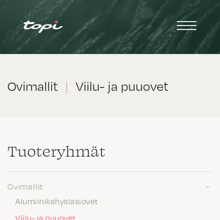
Ovimallit
|
Viilu- ja puuovet
Tuote­ryhmät
Ovimallit
Alumiinikehyslasiovet
Viilu- ja puuovet