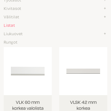
Kivitasot
Välitilat
Listat
Liukuovet
Rungot
VLK 60 mm
VLSK 42 mm
korkea valolista
korkea