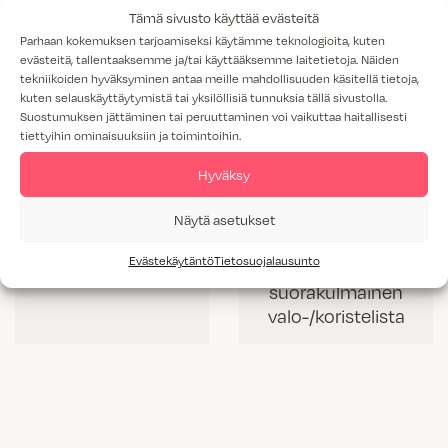
Tämä sivusto käyttää evästeitä
Parhaan kokemuksen tarjoamiseksi käytämme teknologioita, kuten
evästeitä, tallentaaksemme ja/tai käyttääksemme laitetietoja. Näiden
tekniikoiden hyväksyminen antaa meille mahdollisuuden käsitellä tietoja,
kuten selauskäyttäytymistä tai yksilöllisiä tunnuksia tällä sivustolla.
Suostumuksen jättäminen tai peruuttaminen voi vaikuttaa haitallisesti
tiettyihin ominaisuuksiin ja toimintoihin.
Hyväksy
Näytä asetukset
VL 60 mm korkea
VLS 42 mm
Evästekäytäntö
Tietosuojalausunto
valolista
korkea
suorakulmainen
valo-/koristelista