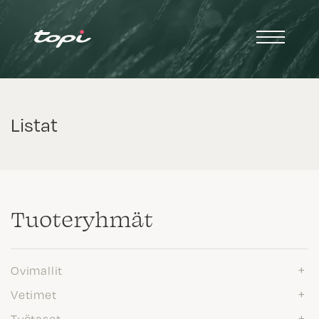
Listat
Tuote­ryhmät
Ovimallit
Vetimet
Työtasot