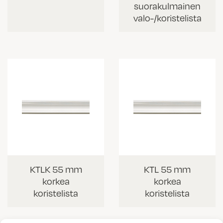
suorakulmainen
valo-/koristelista
KTLK 55 mm
KTL 55 mm
korkea
korkea
koristelista
koristelista