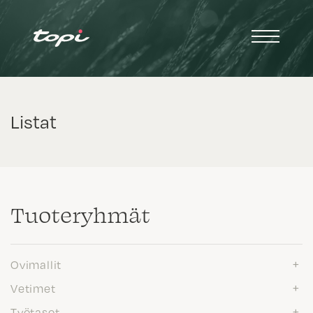
Listat
Tuote­ryhmät
Ovimallit
Vetimet
Työtasot