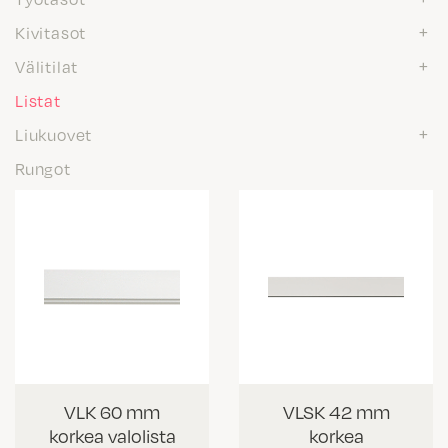
Kivitasot
Välitilat
Listat
Liukuovet
Rungot
VLK 60 mm
VLSK 42 mm
korkea valolista
korkea