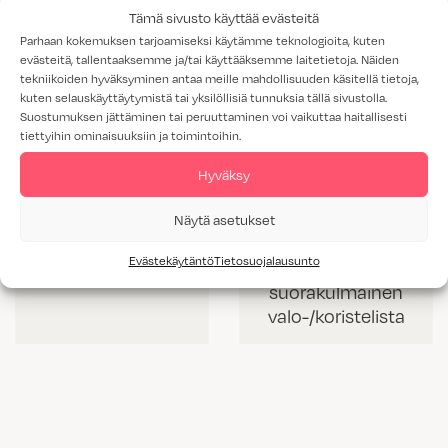
Tämä sivusto käyttää evästeitä
Parhaan kokemuksen tarjoamiseksi käytämme teknologioita, kuten
evästeitä, tallentaaksemme ja/tai käyttääksemme laitetietoja. Näiden
tekniikoiden hyväksyminen antaa meille mahdollisuuden käsitellä tietoja,
kuten selauskäyttäytymistä tai yksilöllisiä tunnuksia tällä sivustolla.
Suostumuksen jättäminen tai peruuttaminen voi vaikuttaa haitallisesti
tiettyihin ominaisuuksiin ja toimintoihin.
Hyväksy
Näytä asetukset
VL 60 mm korkea
VLS 42 mm
Evästekäytäntö
Tietosuojalausunto
valolista
korkea
suorakulmainen
valo-/koristelista