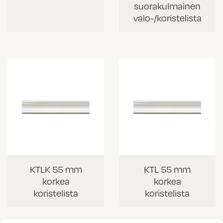
suorakulmainen
valo-/koristelista
KTLK 55 mm
KTL 55 mm
korkea
korkea
koristelista
koristelista