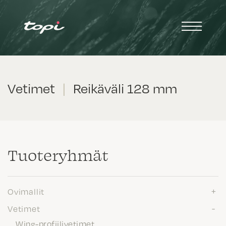
Vetimet
|
Reikäväli 128 mm
Tuote­ryhmät
Ovimallit
Vetimet
Wing-profiilivetimet