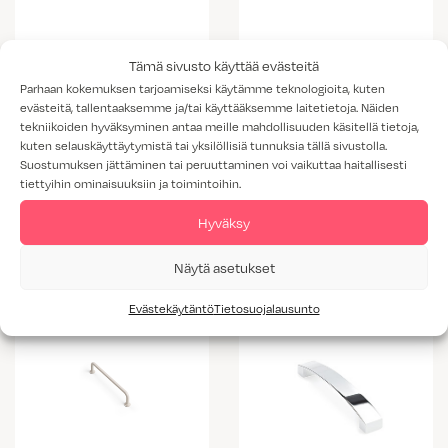
Tämä sivusto käyttää evästeitä
Parhaan kokemuksen tarjoamiseksi käytämme teknologioita, kuten
evästeitä, tallentaaksemme ja/tai käyttääksemme laitetietoja. Näiden
tekniikoiden hyväksyminen antaa meille mahdollisuuden käsitellä tietoja,
kuten selauskäyttäytymistä tai yksilöllisiä tunnuksia tällä sivustolla.
Suostumuksen jättäminen tai peruuttaminen voi vaikuttaa haitallisesti
tiettyihin ominaisuuksiin ja toimintoihin.
Vedin 298
Vedin 297
Hyväksy
Näytä asetukset
Evästekäytäntö
Tietosuojalausunto