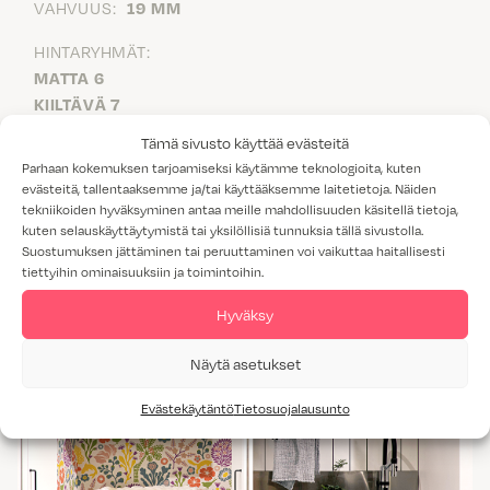
VAHVUUS:
19 MM
HINTARYHMÄT:
MATTA 6
KIILTÄVÄ 7
VAALEANPUNAINEN 6
Tämä sivusto käyttää evästeitä
TAIVAANSININEN 6
Parhaan kokemuksen tarjoamiseksi käytämme teknologioita, kuten
VIHERTÄVÄN HARMAA 6
evästeitä, tallentaaksemme ja/tai käyttääksemme laitetietoja. Näiden
HAVUN VIHREÄ 6
tekniikoiden hyväksyminen antaa meille mahdollisuuden käsitellä tietoja,
kuten selauskäyttäytymistä tai yksilöllisiä tunnuksia tällä sivustolla.
Aurora nähtävillä
Suostumuksen jättäminen tai peruuttaminen voi vaikuttaa haitallisesti
tiettyihin ominaisuuksiin ja toimintoihin.
Hyväksy
Näytä asetukset
Evästekäytäntö
Tietosuojalausunto