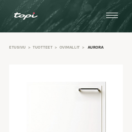
ETUSIVU
>
TUOTTEET
>
OVIMALLIT
>
AURORA