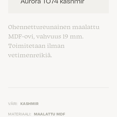
Aurora TO74 kashmir
Ohennettureunainen maalattu
MDF-ovi, vahvuus 19 mm.
Toimitetaan ilman
vetimenreikiä.
VÄRI:
KASHMIR
MATERIAALI:
MAALATTU MDF