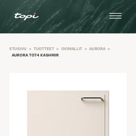
ETUSIVU
>
TUOTTEET
>
OVIMALLIT
>
AURORA
>
AURORA TO74 KASHMIR