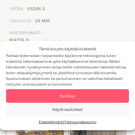
VEDIN:
VEDIN 3
VAHVUUS:
19 MM
HINTARYHMÄT:
MATTA 6
KIILTÄVÄ 7
Tämä sivusto käyttää evästeitä
VAALEANPUNAINEN 6
Parhaan kokemuksen tarjoamiseksi käytämme teknologioita, kuten
evästeitä, tallentaaksemme ja/tai käyttääksemme laitetietoja. Näiden
TAIVAANSININEN 6
tekniikoiden hyväksyminen antaa meille mahdollisuuden käsitellä tietoja,
VIHERTÄVÄN HARMAA 6
kuten selauskäyttäytymistä tai yksilöllisiä tunnuksia tällä sivustolla.
HAVUN VIHREÄ 6
Suostumuksen jättäminen tai peruuttaminen voi vaikuttaa haitallisesti
tiettyihin ominaisuuksiin ja toimintoihin.
Aurora nähtävillä
Hyväksy
Näytä asetukset
Evästekäytäntö
Tietosuojalausunto