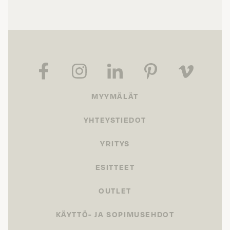
MYYMÄLÄT
YHTEYSTIEDOT
YRITYS
ESITTEET
OUTLET
KÄYTTÖ- JA SOPIMUSEHDOT