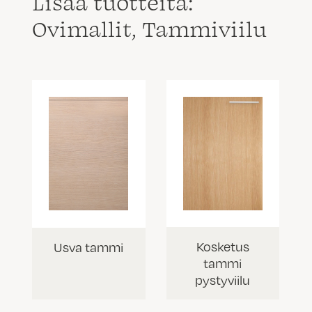
Lisää tuotteita:
Ovimallit, Tammiviilu
Kosketus
Usva tammi
tammi
pystyviilu