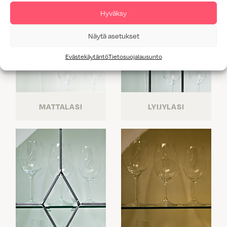
Hyväksy
Näytä asetukset
Evästekäytäntö
Tietosuojalausunto
MATTALASI
LYIJYLASI