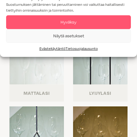
Suostumuksen jättäminen tai peruuttaminen voi vaikuttaa haitallisesti
tiettyihin ominaisuuksiin ja toimintoihin.
Hyväksy
Näytä asetukset
Evästekäytäntö
Tietosuojalausunto
MATTALASI
LYIJYLASI