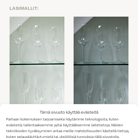
LASIMALLIT:
Tämä sivusto käyttää evästeitä
KIRKAS LASI
SAVULASI
Parhaan kokemuksen tarjoamiseksi käytämme teknologioita, kuten
evästeitä, tallentaaksemme ja/tai käyttääksemme laitetietoja. Näiden
tekniikoiden hyväksyminen antaa meille mahdollisuuden käsitellä tietoja,
kuten selauskäyttäytymistä tai yksilöllisiä tunnuksia tällä sivustolla.