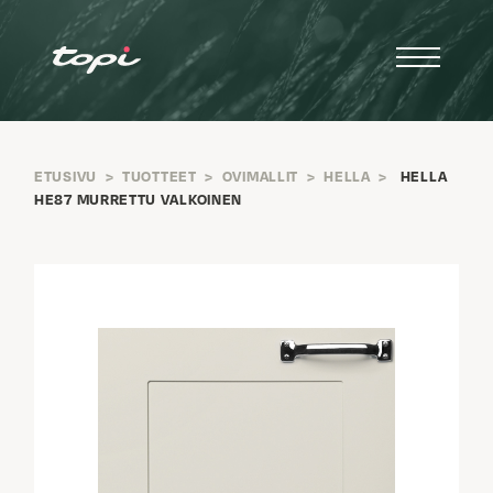
ETUSIVU
>
TUOTTEET
>
OVIMALLIT
>
HELLA
>
HELLA
HE87 MURRETTU VALKOINEN