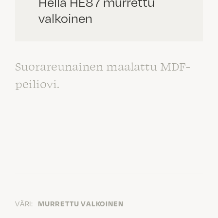
Hella HE87 murrettu
valkoinen
Suorareunainen maalattu MDF-
peiliovi.
VÄRI:
MURRETTU VALKOINEN