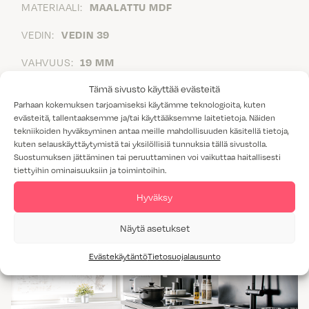
MATERIAALI:
MAALATTU MDF
VEDIN:
VEDIN 39
VAHVUUS:
19 MM
Tämä sivusto käyttää evästeitä
HINTARYHMÄT:
Parhaan kokemuksen tarjoamiseksi käytämme teknologioita, kuten
MATTA 6
evästeitä, tallentaaksemme ja/tai käyttääksemme laitetietoja. Näiden
KIILTÄVÄ 7
tekniikoiden hyväksyminen antaa meille mahdollisuuden käsitellä tietoja,
kuten selauskäyttäytymistä tai yksilöllisiä tunnuksia tällä sivustolla.
Hella nähtävillä
Suostumuksen jättäminen tai peruuttaminen voi vaikuttaa haitallisesti
tiettyihin ominaisuuksiin ja toimintoihin.
Hyväksy
Näytä asetukset
Evästekäytäntö
Tietosuojalausunto