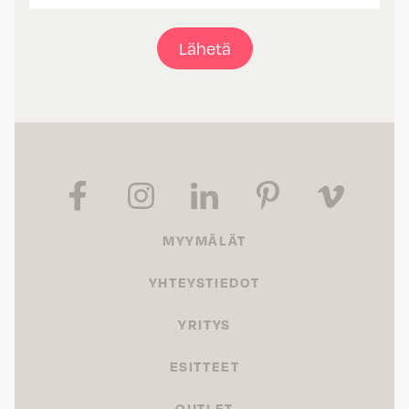
Lähetä
MYYMÄLÄT
YHTEYSTIEDOT
YRITYS
ESITTEET
OUTLET