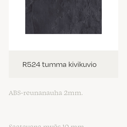
R524 tumma kivikuvio
ABS-reunanauha 2mm.
Saatavana myös 10 mm