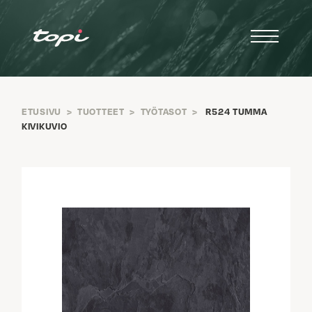
ETUSIVU
>
TUOTTEET
>
TYÖTASOT
>
R524 TUMMA
KIVIKUVIO