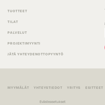
TUOTTEET
TILAT
PALVELUT
PROJEKTIMYYNTI
JÄTÄ YHTEYDENOTTOPYYNTÖ
MYYMÄLÄT
YHTEYSTIEDOT
YRITYS
ESITTEET
Evästeasetukset