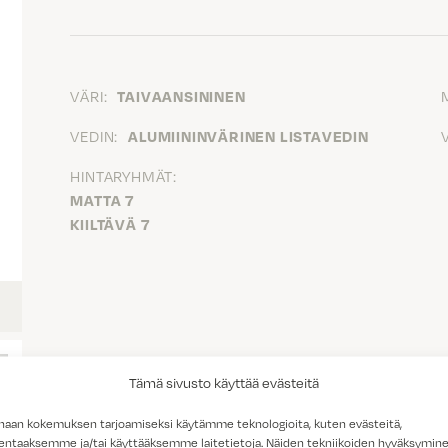
VÄRI:
TAIVAANSININEN
VEDIN:
ALUMIININVÄRINEN LISTAVEDIN
HINTARYHMÄT:
MATTA 7
KIILTÄVÄ 7
Tämä sivusto käyttää evästeitä
haan kokemuksen tarjoamiseksi käytämme teknologioita, kuten evästeitä,
lentaaksemme ja/tai käyttääksemme laitetietoja. Näiden tekniikoiden hyväksymin