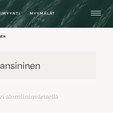
TIMYYNTI
MYYMÄLÄT
NEN
ansininen
 alumiininvärisellä