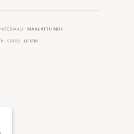
MATERIAALI:
MAALATTU MDF
VAHVUUS:
16 MM
en