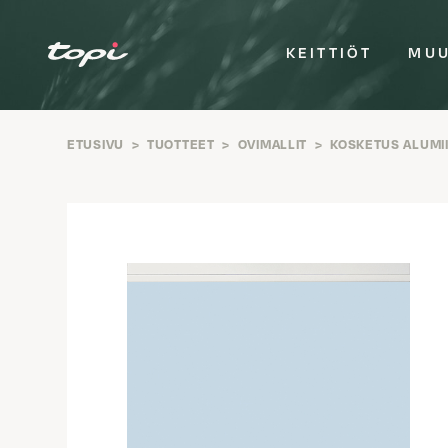
KEITTIÖT
MUU
ETUSIVU
>
TUOTTEET
>
OVIMALLIT
>
KOSKETUS ALUMII