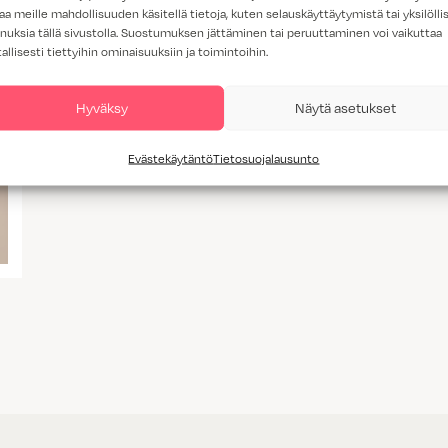
aa meille mahdollisuuden käsitellä tietoja, kuten selauskäyttäytymistä tai yksilöllis
nuksia tällä sivustolla. Suostumuksen jättäminen tai peruuttaminen voi vaikuttaa
tallisesti tiettyihin ominaisuuksiin ja toimintoihin.
Hyväksy
Näytä asetukset
Evästekäytäntö
Tietosuojalausunto