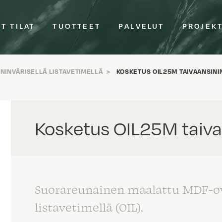
T TILAT
TUOTTEET
PALVELUT
PROJEK
NINVÄRISELLÄ LISTAVETIMELLÄ
>
KOSKETUS OIL25M TAIVAANSINI
Kosketus OIL25M taiva
Suorareunainen maalattu MDF-ovi
listavetimellä (OIL).