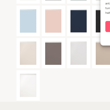
ant
tun
hai