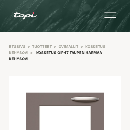
ETUSIVU
>
TUOTTEET
>
OVIMALLIT
>
KOSKETUS
KEHYSOVI
>
KOSKETUS OIP47 TAUPEN HARMAA
KEHYSOVI